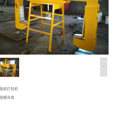
>
废纸打包机
脱模吊具