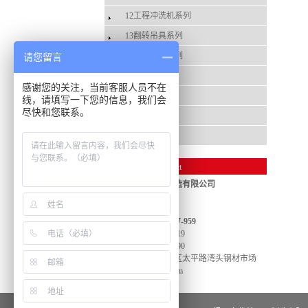
12工程冲洗机系列
13翻转吊具系列
14多爪吊具系列
请您留言
15吊具检测线
感谢您的关注，当前客服人员不在
16其他系列
线，请填写一下您的信息，我们会
尽快和您联系。
箱涵脱模吊具
管片吊具1
联系我们
/ Contact
扬州力优特吊具制造有限公司
联系人：刘总
手机：13952746299
免费热线：400-7997-959
电话：0514-80878319
传真：0514-87170790
地址：扬州市广陵区太平路湾头钢材市场
网址：
www.lytdj.com
邮箱：
lyt@lytdj.com