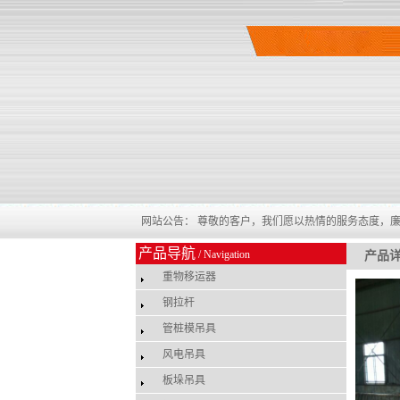
网站公告： 尊敬的客户，我们愿以热情的服务态度，
产品导航
/ Navigation
产品
重物移运器
钢拉杆
管桩模吊具
风电吊具
板垛吊具